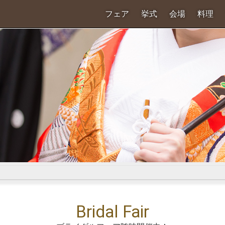
フェア
挙式
会場
料理
Bridal Fair