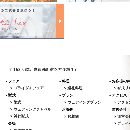
〒162-0825 東京都新宿区神楽坂4-7
-
フェア
-
料理
-
お客様の
>
ブライダルフェア
>
婚礼料理
>
挙式リ
-
挙式
-
プラン
-
アクセス
>
挙式
>
ウェディングプラン
>
アクセ
>
ウェディングチャペル
-
お着物
-
運営会社
>
神社挙式
>
お着物
>
運営会
-
会場
>
プライ