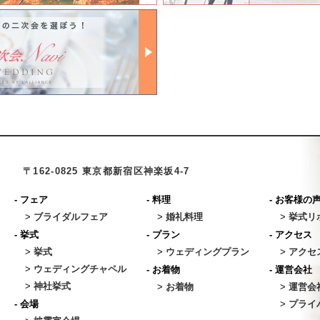
〒162-0825 東京都新宿区神楽坂4-7
-
フェア
-
料理
-
お客様の
>
ブライダルフェア
>
婚礼料理
>
挙式リ
-
挙式
-
プラン
-
アクセス
>
挙式
>
ウェディングプラン
>
アクセ
>
ウェディングチャペル
-
お着物
-
運営会社
>
神社挙式
>
お着物
>
運営会
-
会場
>
プライ