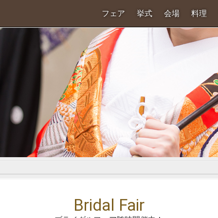
フェア
挙式
会場
料理
Bridal Fair