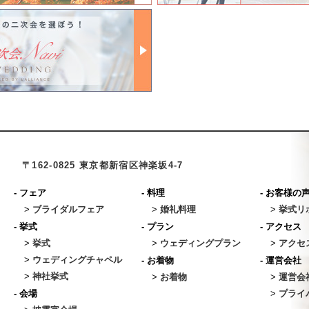
〒162-0825 東京都新宿区神楽坂4-7
-
フェア
-
料理
-
お客様の
>
ブライダルフェア
>
婚礼料理
>
挙式リ
-
挙式
-
プラン
-
アクセス
>
挙式
>
ウェディングプラン
>
アクセ
>
ウェディングチャペル
-
お着物
-
運営会社
>
神社挙式
>
お着物
>
運営会
-
会場
>
プライ