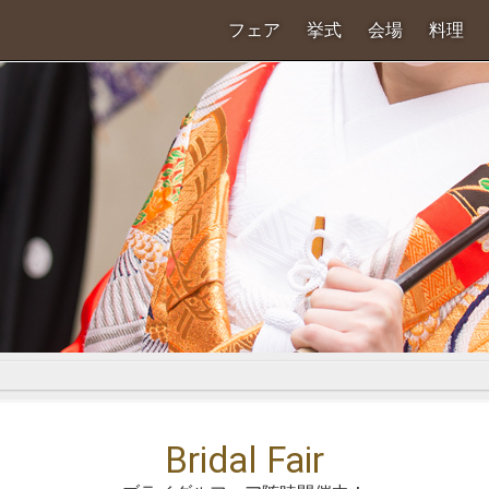
フェア
挙式
会場
料理
Bridal Fair