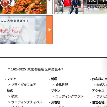
〒162-0825 東京都新宿区神楽坂4-7
-
フェア
-
料理
-
お客様の
>
ブライダルフェア
>
婚礼料理
>
挙式リ
-
挙式
-
プラン
-
アクセス
>
挙式
>
ウェディングプラン
>
アクセ
>
ウェディングチャペル
-
お着物
-
運営会社