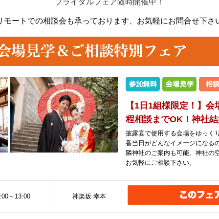
ブライダルフェア随時開催中！
リモートでの相談会も承っております、
お気軽にお問合せ下さ
【1日1組様限定！】会
程相談までOK！神社
披露宴で使用する会場をゆっく
番当日がどんなイメージになる
隣神社のご案内も可能。神社の
お気軽にご相談下さい。
:00～13:00
神楽坂 幸本