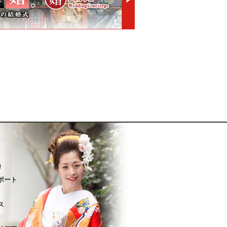
声
ポート
ス