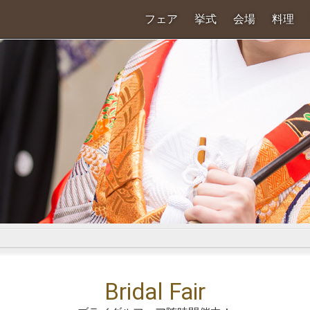
フェア
挙式
会場
料理
Bridal Fair